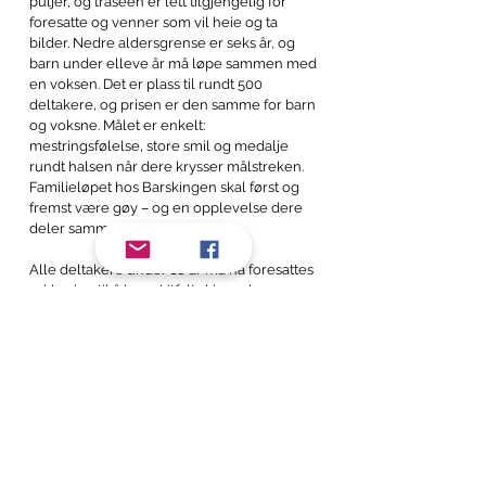
puljer, og traseen er lett tilgjengelig for
foresatte og venner som vil heie og ta
bilder. Nedre aldersgrense er seks år, og
barn under elleve år må løpe sammen med
en voksen. Det er plass til rundt 500
deltakere, og prisen er den samme for barn
og voksne. Målet er enkelt:
mestringsfølelse, store smil og medalje
rundt halsen når dere krysser målstreken.
Familieløpet hos Barskingen skal først og
fremst være gøy – og en opplevelse dere
deler sammen.
Alle deltakere under 18 år må ha foresattes
erklæring til å løpe.
Utfylt skjema leveres
ved registrering. All deltakelse skjer på
egen risiko.