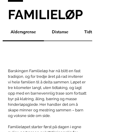
FAMILIELØP
Aldersgrense
Distanse
Tidtaking
Barskingen Familieløp har nå blitt en fast
tradisjon, og for tredje året på rad inviterer
vi hele familien til å delta sammen. Løpet er
tre kilometer langt, uten tidtaking, og lagt
opp med en barnevennlig trase som fortsatt
byr på klatring, åling, bæring og masse
hinderløpsglede. Her handler det om å
skape minner og mestring sammen – barn
og voksne side om side.
Familieløpet starter først på dagen i egne