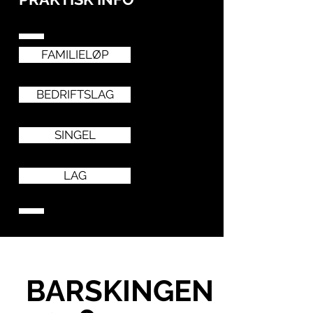
FAMILIELØP
BEDRIFTSLAG
SINGEL
LAG
BARSKINGEN