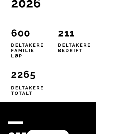
2026
600
211
DELTAKERE
DELTAKERE
FAMILIE
BEDRIFT
LØP
2265
DELTAKERE
TOTALT